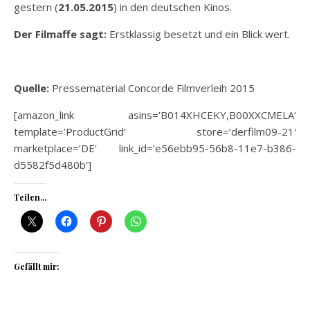
gestern (
21.05.2015
) in den deutschen Kinos.
Der Filmaffe sagt:
Erstklassig besetzt und ein Blick wert.
Quelle:
Pressematerial Concorde Filmverleih 2015
[amazon_link asins=’B014XHCEKY,B00XXCMELA‘
template=’ProductGrid‘ store=’derfilm09-21′
marketplace=’DE‘ link_id=’e56ebb95-56b8-11e7-b386-
d5582f5d480b‘]
Teilen...
Gefällt mir: