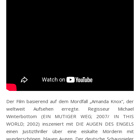
Der Film basierend auf dem Mordfall „Amanda Knox“, der
weltweit Aufsehen erregte. Regisseur Michael
Winterbottom (EIN MUTIGER WEG; 2007/ IN THIS
WORLD; 2002) inszeniert mit DIE AUGEN DES ENGELS
einen Justizthriller über eine eiskalte Mörderin mit
wunderschönen, blauen Augen. Der deutsche Schauspieler