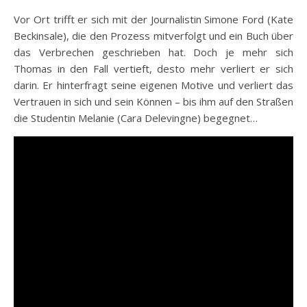
Vor Ort trifft er sich mit der Journalistin Simone Ford (Kate
Beckinsale), die den Prozess mitverfolgt und ein Buch über
das Verbrechen geschrieben hat. Doch je mehr sich
Thomas in den Fall vertieft, desto mehr verliert er sich
darin. Er hinterfragt seine eigenen Motive und verliert das
Vertrauen in sich und sein Können – bis ihm auf den Straßen
die Studentin Melanie (Cara Delevingne) begegnet…