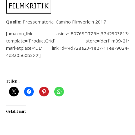
Quelle:
Pressematerial Camino Filmverleih 2017
[amazon_link asins=’B0768DTZ6H,3742303813′
template=’ProductGrid‘ store=’derfilm09-21′
marketplace=’DE‘ link_id=’4d728a23-1e27-11e8-9024-
4d3a0560b322′]
Teilen...
Gefällt mir: