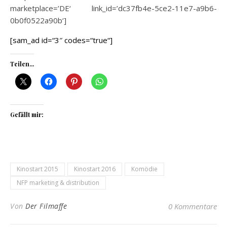
marketplace=’DE‘ link_id=’dc37fb4e-5ce2-11e7-a9b6-
0b0f0522a90b‘]
[sam_ad id=“3″ codes=“true“]
Teilen...
Gefällt mir:
Kinostart 2015
Kinostart 2016
Komödie
NFP marketing & distribution
Von
Der Filmaffe
0 Kommentare