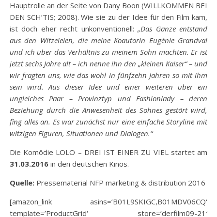
Hauptrolle an der Seite von Dany Boon (WILLKOMMEN BEI
DEN SCH’TIS; 2008). Wie sie zu der Idee für den Film kam,
ist doch eher recht unkonventionell:
„Das Ganze entstand
aus den Witzeleien, die meine Koautorin Eugénie Grandval
und ich über das Verhältnis zu meinem Sohn machten. Er ist
jetzt sechs Jahre alt – ich nenne ihn den „kleinen Kaiser“ – und
wir fragten uns, wie das wohl in fünfzehn Jahren so mit ihm
sein wird. Aus dieser Idee und einer weiteren über ein
ungleiches Paar – Provinztyp und Fashionlady – deren
Beziehung durch die Anwesenheit des Sohnes gestört wird,
fing alles an. Es war zunächst nur eine einfache Storyline mit
witzigen Figuren, Situationen und Dialogen.“
Die Komödie LOLO – DREI IST EINER ZU VIEL startet am
31.03.2016
in den deutschen Kinos.
Quelle:
Pressematerial NFP marketing & distribution 2016
[amazon_link asins=’B01L9SKIGC,B01MDV06CQ‘
template=’ProductGrid‘ store=’derfilm09-21′