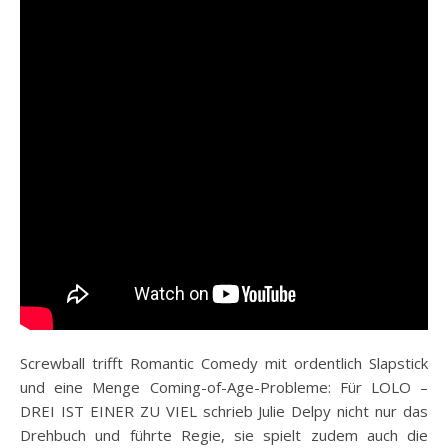
Screwball trifft Romantic Comedy mit ordentlich Slapstick
und eine Menge Coming-of-Age-Probleme: Für LOLO –
DREI IST EINER ZU VIEL schrieb Julie Delpy nicht nur das
Drehbuch und führte Regie, sie spielt zudem auch die