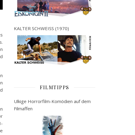
KALTER SCHWEISS (1970)
es
s.
on
nd
en
an
FILMTIPPS
ld
Ulkige Horrorfilm-Komödien auf dem
Filmaffen
in
er
I-
ie