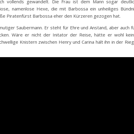
ich vollends gewandelt. Die Frau ist dem Mann sogar deutli
biose, namenlose Hexe, die mit Barbossa ein unheiliges Bündn
roße Piratenfürst Barbossa eher den Kürzeren gezogen hat.
 mutiger Saubermann. Er steht für Ehre und Anstand, aber auch f
cken. Wäre er nicht der Initator der Reise, hätte er wohl kei
hwellige Knistern zwischen Henry und Carina hält ihn in der Rie