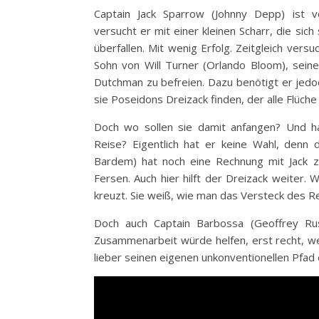
Captain Jack Sparrow (Johnny Depp) ist vo
versucht er mit einer kleinen Scharr, die sic
überfallen. Mit wenig Erfolg. Zeitgleich vers
Sohn von Will Turner (Orlando Bloom), sein
Dutchman zu befreien. Dazu benötigt er jed
sie Poseidons Dreizack finden, der alle Flüch
Doch wo sollen sie damit anfangen? Und ha
Reise? Eigentlich hat er keine Wahl, denn d
Bardem) hat noch eine Rechnung mit Jack z
Fersen. Auch hier hilft der Dreizack weiter.
kreuzt. Sie weiß, wie man das Versteck des Re
Doch auch Captain Barbossa (Geoffrey Rush
Zusammenarbeit würde helfen, erst recht, wei
lieber seinen eigenen unkonventionellen Pfad