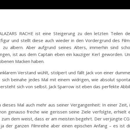
LAZARS RACHE ist eine Steigerung zu den letzten Teilen d
tfigur und stellt diese auch wieder in den Vordergrund des Film
 zu albern. Aber aufgrund seines Alters, immerhin sind sch
ngen, ist aus dem Captain eben ein kauziger Kerl geworden. U
hrobenen Macken haben.
 unklarem Verstand wühlt, stolpert und fällt Jack von einer dumm
er sich beinahe jedes Mal mit einem widrigen, wie absolut spont
ersteht sich von selbst. Jack Sparrow ist eben das perfekte Abbi
dieses Mal auch mehr aus seiner Vergangenheit: In einer Zeit, 
chon genauso freche wie gerissen seine Ziele verfolgte, erhielt 
zum dem weist, dass er am meisten begehrt. Der verjüngte CG
, ja der ganzen Filmreihe aber einen epischen Anfang – es ist d