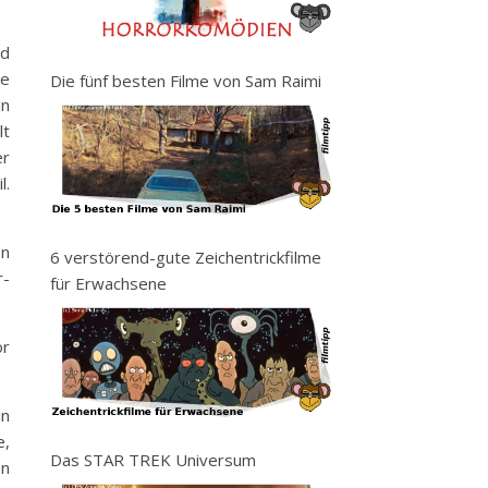
nd
ne
Die fünf besten Filme von Sam Raimi
in
lt
er
l.
en
6 verstörend-gute Zeichentrickfilme
r-
für Erwachsene
or
.
in
e,
Das STAR TREK Universum
en