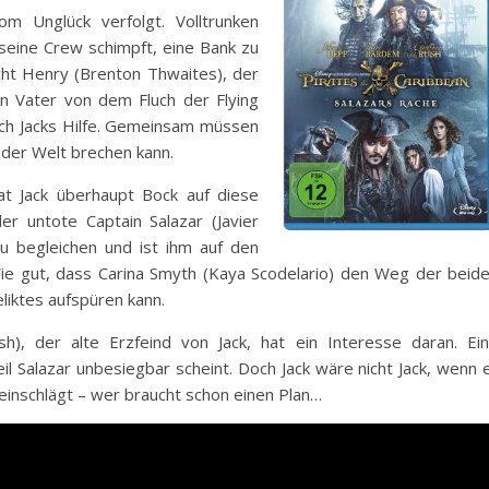
m Unglück verfolgt. Volltrunken
h seine Crew schimpft, eine Bank zu
ucht Henry (Brenton Thwaites), der
en Vater von dem Fluch der Flying
och Jacks Hilfe. Gemeinsam müssen
e der Welt brechen kann.
t Jack überhaupt Bock auf diese
er untote Captain Salazar (Javier
u begleichen und ist ihm auf den
 Wie gut, dass Carina Smyth (Kaya Scodelario) den Weg der beid
liktes aufspüren kann.
), der alte Erzfeind von Jack, hat ein Interesse daran. Ei
l Salazar unbesiegbar scheint. Doch Jack wäre nicht Jack, wenn 
 einschlägt – wer braucht schon einen Plan…