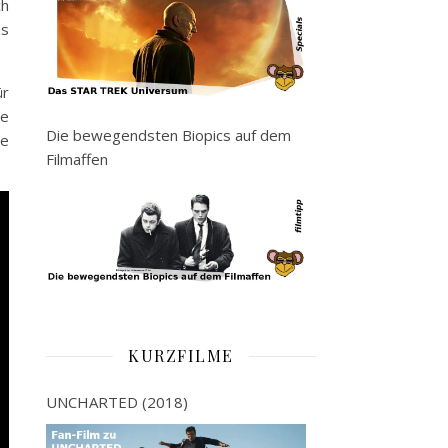
ch
is
ür
ne
Die bewegendsten Biopics auf dem
ge
Filmaffen
KURZFILME
UNCHARTED (2018)