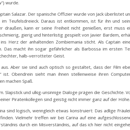
w“) wurde.
ptain Salazar. Der spanische Offizier wurde von Jack überlistet u
im Teufelsdreieck. Daraus ist entkommen, ist für ihn und sei
r draußen, kann er seine Freiheit nicht genießen, erst muss e
schmierig, gierig und hinterlistig gespielt von Javier Bardem, erhä
 ins Herz der anhaltenden Zombiemania sticht. Als Captain ein
. Das macht ihn sogar gefährlicher als Barbossa im ersten Tei
chechter, halb-verrotteter Geist.
 aus. Aber sie sind auch optisch so gestaltet, dass der Film eb
“ ist. Obendrein sieht man ihnen stellenweise ihren Compute
ken machen Spaß.
. Slapstick und ulkig-unsinnige Dialoge prägen die Geschichte. V
seiner Piratenkollegen sind geistig nicht immer ganz auf der Höhe
a sind logisch, wenngleich etwas konstruiert: Das adlige Fräule
 finden. Vielmehr treffen wir bei Carina auf eine aufgeschlossen
rständnis durch ein Misverständnis, auf das ich hier nicht eingeh