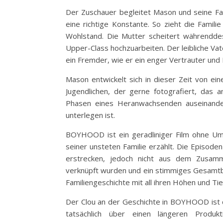
Der Zuschauer begleitet Mason und seine Fam
eine richtige Konstante. So zieht die Fami
Wohlstand. Die Mutter scheitert währenddess
Upper-Class hochzuarbeiten. Der leibliche Vat
ein Fremder, wie er ein enger Vertrauter und
Mason entwickelt sich in dieser Zeit von ein
Jugendlichen, der gerne fotografiert, das 
Phasen eines Heranwachsenden auseinande
unterlegen ist.
BOYHOOD ist ein geradliniger Film ohne U
seiner unsteten Familie erzählt. Die Episode
erstrecken, jedoch nicht aus dem Zusam
verknüpft wurden und ein stimmiges Gesamtbi
Familiengeschichte mit all ihren Höhen und Ti
Der Clou an der Geschichte in BOYHOOD ist d
tatsächlich über einen längeren Produ