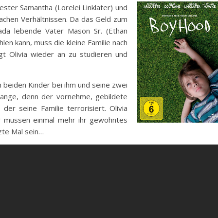
wester Samantha (Lorelei Linklater) und
infachen Verhältnissen. Da das Geld zum
ada lebende Vater Mason Sr. (Ethan
len kann, muss die kleine Familie nach
gt
Olivia wieder an zu studieren und
en beiden Kinder bei ihm und seine zwei
 lange, denn der vornehme, gebildete
 der seine Familie terrorisiert. Olivia
r müssen einmal mehr ihr gewohntes
tzte Mal sein…