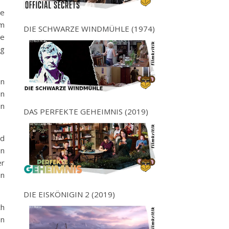
ne
im
DIE SCHWARZE WINDMÜHLE (1974)
ie
ig
en
en
en
DAS PERFEKTE GEHEIMNIS (2019)
nd
en
er
en
DIE EISKÖNIGIN 2 (2019)
ch
en