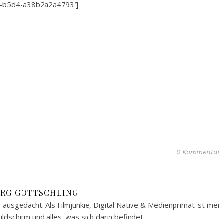
e7-b5d4-a38b2a2a4793′]
0 Kommenta
ÖRG GOTTSCHLING
ir ausgedacht. Als Filmjunkie, Digital Native & Medienprimat ist me
ildschirm und alles, was sich darin befindet.