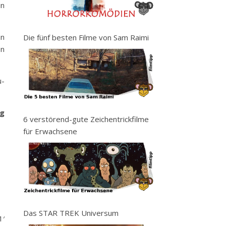
in
nn
Die fünf besten Filme von Sam Raimi
en
u-
ng
6 verstörend-gute Zeichentrickfilme
für Erwachsene
Das STAR TREK Universum
1′