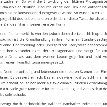
drehen. So wird die Entwicklung der fiktiven Protagonist
Schauspieler deutlich. Dadurch erhält der Film eine authentisc
her noch nie so konsequent durchgesetzt wurde. So wurde BOYHO
Spiegelbild des Lebens und erreicht durch diese Tatsache als ein
te Ziel des Films in seiner reinsten Form.
end, fast unmerklich, werden jedoch durch die tatsächlich optisc
ächlich ist die Grundhandlung in ihrer Form ein Standardsettin
d ohne Übertreibung oder überspitzten Storytwist daherkomm
optischen Veränderungen der Protagonisten und sorgt für ei
ine anfühlt, wie aus dem wahren Leben gegriffen und nicht v
chschreibern künstlich zusammengesetzt.
ss. Denn so beiläufig und lebensnah die meisten Szenen des Fil
her. Es passiert einfach. Das an sich wäre nicht so schlimm – i
Film scheint bei seiner mehr als zweieinhalb Stunden Gesamtlän
HOOD viele gute Momente für einen Ausstieg und zieht sich in d
 ist sehr schade.
rzeugt durch nachdenkliche Balladen namhafter Indie-Bands u