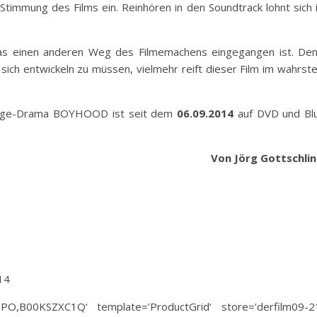
Stimmung des Films ein. Reinhören in den Soundtrack lohnt sich 
das einen anderen Weg des Filmemachens eingegangen ist. De
ich entwickeln zu müssen, vielmehr reift dieser Film im wahrst
-Age-Drama BOYHOOD ist seit dem
06.09.2014
auf DVD und Bl
Von Jörg Gottschli
14
PO,B00KSZXC1Q‘ template=’ProductGrid‘ store=’derfilm09-2