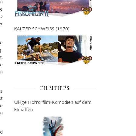
en
he
OD
er
KALTER SCHWEISS (1970)
he
g,
t.
ne
on
FILMTIPPS
ms
st
Ulkige Horrorfilm-Komödien auf dem
ge
Filmaffen
en
nd