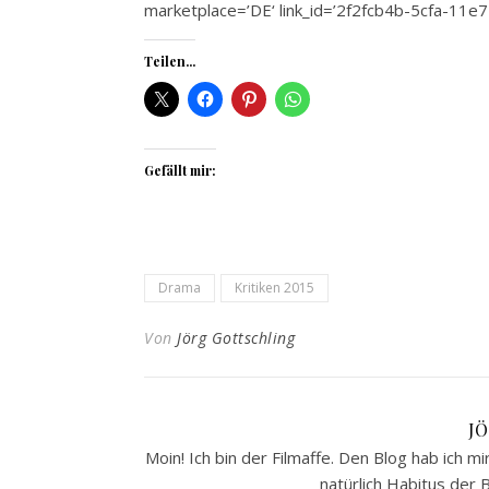
marketplace=’DE‘ link_id=’2f2fcb4b-5cfa-11
Teilen...
Gefällt mir:
Drama
Kritiken 2015
Von
Jörg Gottschling
J
Moin! Ich bin der Filmaffe. Den Blog hab ich m
natürlich Habitus der B