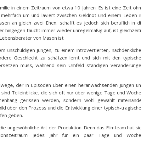
ilie in einem Zeitraum von etwa 10 Jahren. Es ist eine Zeit oh
lie mehrfach um und laviert zwischen Geldnot und einem Leben 
en an gleich zwei Ehen, schafft es jedoch sich beruflich in d
er hingegen taucht immer wieder unregelmäßig auf, ist gleichzeit
 Lebensberater von Mason ist.
em unschuldigen Jungen, zu einem introvertierten, nachdenklich
andere Geschlecht zu schätzen lernt und sich mit den typisch
rsetzen muss, während sein Umfeld ständigen Veränderung
mwege, der in Episoden über einen heranwachsenden Jungen u
n sind Teileinblicke, die sich oft nur über wenige Tage und Woch
menhang gerissen werden, sondern wohl gewählt miteinand
ld über den Prozess und die Entwicklung einer typisch-tragisch
efen geben.
ie ungewöhnliche Art der Produktion. Denn das Filmteam hat si
ktionszeitraum jedes Jahr für ein paar Tage und Woch