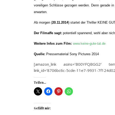
voreiligen Schlüsse gezogen werden. Denn gerade i
erwarten.
Ab morgen (
20.11.2014
) startet der Thriller KEINE G
Der Filmaffe sagt:
potentiell spannend, wohl aber nich
Weitere Infos zum Film:
www.keine-gute-tat.de
Quelle:
Pressematerial Sony Pictures 2014
[amazon_link asins=’B00YFQBGG2′ templ
link_id=’8706bc6c-5cde-11e7-9931-7f124d02
Teilen...
Gefällt mir: