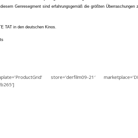
n diesem Genresegment sind erfahrungsgemäß die größten Überraschungen 
UTE TAT in den deutschen Kinos.
ts
ate=’ProductGrid‘ store=’derfilm09-21′ marketplace=’D
b265′]