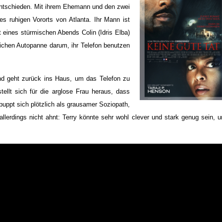
 entschieden. Mit ihrem Ehemann und den zwei
s ruhigen Vororts von Atlanta. Ihr Mann ist
t eines stürmischen Abends Colin (Idris Elba)
tlichen Autopanne darum, ihr Telefon benutzen
d geht zurück ins Haus, um das Telefon zu
tellt sich für die arglose Frau heraus, dass
puppt sich plötzlich als grausamer Soziopath,
 allerdings nicht ahnt: Terry könnte sehr wohl clever und stark genug sein, 