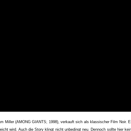
m Miller (AMONG GIANTS; 1998), verkauft sich als klassischer Film Noir. E
icht wird. Auch die Story klingt nicht unbedingt neu. Dennoch sollte hier kei