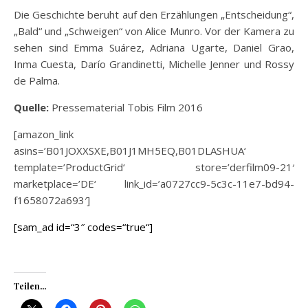
Die Geschichte beruht auf den Erzählungen „Entscheidung“,
„Bald“ und „Schweigen“ von Alice Munro. Vor der Kamera zu
sehen sind Emma Suárez, Adriana Ugarte, Daniel Grao,
Inma Cuesta, Darío Grandinetti, Michelle Jenner und Rossy
de Palma.
Quelle:
Pressematerial Tobis Film 2016
[amazon_link
asins=’B01JOXXSXE,B01J1MH5EQ,B01DLASHUA‘
template=’ProductGrid‘ store=’derfilm09-21′
marketplace=’DE‘ link_id=’a0727cc9-5c3c-11e7-bd94-
f1658072a693′]
[sam_ad id=“3″ codes=“true“]
Teilen...