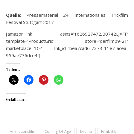
Quelle:
Pressematerial 24. Internationales Trickfilm
Festival Stuttgart 2017
[amazon_link asins=’1626927472,B0742LJXFF‘
template=’ProductGrid‘ store=’derfilm09-21′
marketplace=’DE‘ link_id=’bea7cad6-7373-11e7-acea-
959ae776dce4′]
Teilen...
Gefällt mir:
Animationsfilm
Coming-Of-Age
Drama
Filmkritik