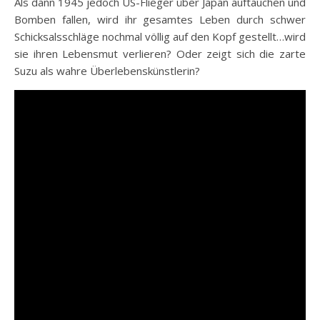
Als dann 1945 jedoch US-Flieger über Japan auftauchen und
Bomben fallen, wird ihr gesamtes Leben durch schwer
Schicksalsschläge nochmal völlig auf den Kopf gestellt…wird
sie ihren Lebensmut verlieren? Oder zeigt sich die zarte
Suzu als wahre Überlebenskünstlerin?