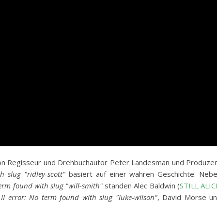
 Regisseur und Drehbuchautor Peter Landesman und Produze
h slug "ridley-scott"
basiert auf einer wahren Geschichte. Neb
 term found with slug "will-smith"
standen Alec Baldwin (
STILL ALIC
 II error: No term found with slug "luke-wilson"
, David Morse u