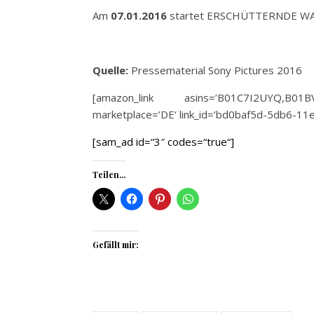
Am
07.01.2016
startet ERSCHÜTTERNDE WAH
Quelle:
Pressematerial Sony Pictures 2016
[amazon_link asins=’B01C7I2UYQ,B01B
marketplace=’DE‘ link_id=’bd0baf5d-5db6-1
[sam_ad id=“3″ codes=“true“]
Teilen...
Gefällt mir: