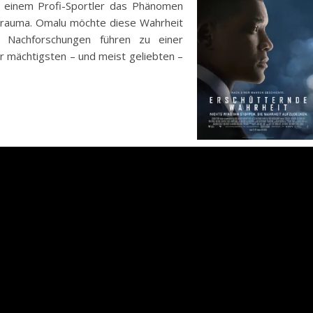
ei einem Profi-Sportler das Phänomen
ntrauma. Omalu möchte diese Wahrheit
ne Nachforschungen führen zu einer
r mächtigsten – und meist geliebten –