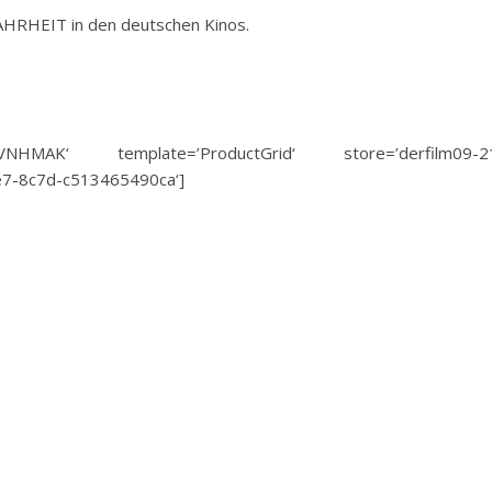
RHEIT in den deutschen Kinos.
VNHMAK‘ template=’ProductGrid‘ store=’derfilm09-2
1e7-8c7d-c513465490ca‘]