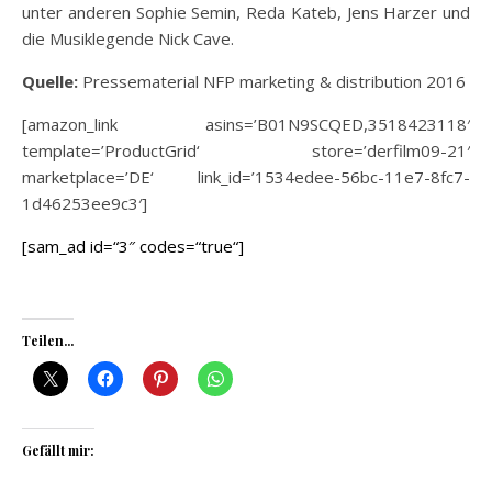
unter anderen Sophie Semin, Reda Kateb, Jens Harzer und
die Musiklegende Nick Cave.
Quelle:
Pressematerial NFP marketing & distribution 2016
[amazon_link asins=’B01N9SCQED,3518423118′
template=’ProductGrid‘ store=’derfilm09-21′
marketplace=’DE‘ link_id=’1534edee-56bc-11e7-8fc7-
1d46253ee9c3′]
[sam_ad id=“3″ codes=“true“]
Teilen...
Gefällt mir: