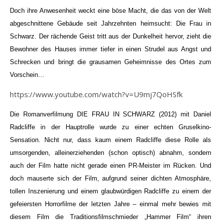
Doch ihre Anwesenheit weckt eine böse Macht, die das von der Welt
abgeschnittene Gebäude seit Jahrzehnten heimsucht: Die Frau in
Schwarz. Der rächende Geist tritt aus der Dunkelheit hervor, zieht die
Bewohner des Hauses immer tiefer in einen Strudel aus Angst und
Schrecken und bringt die grausamen Geheimnisse des Ortes zum
Vorschein…
https://www.youtube.com/watch?v=U9mj7QoHSfk
Die Romanverfilmung DIE FRAU IN SCHWARZ (2012) mit Daniel
Radcliffe in der Hauptrolle wurde zu einer echten Gruselkino-
Sensation. Nicht nur, dass kaum einem Radcliffe diese Rolle als
umsorgenden, alleinerziehenden (schon optisch) abnahm, sondern
auch der Film hatte nicht gerade einen PR-Meister im Rücken. Und
doch mauserte sich der Film, aufgrund seiner dichten Atmosphäre,
tollen Inszenierung und einem glaubwürdigen Radcliffe zu einem der
gefeiersten Horrorfilme der letzten Jahre – einmal mehr bewies mit
diesem Film die Traditionsfilmschmieder „Hammer Film“ ihren