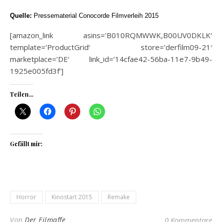
Quelle:
Pressematerial Conocorde Filmverleih 2015
[amazon_link asins=’B010RQMWWK,B00UV0DKLK‘
template=’ProductGrid‘ store=’derfilm09-21′
marketplace=’DE‘ link_id=’14cfae42-56ba-11e7-9b49-
1925e005fd3f‘]
Teilen...
Gefällt mir:
Horror
Kinostart 2015
Remake
Von
Der Filmaffe
0 Kommentare