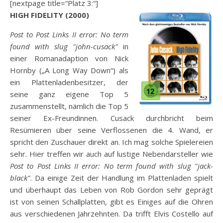
[nextpage title=“Platz 3:“]
HIGH FIDELITY (2000)
Post to Post Links II error: No term
found with slug "john-cusack"
in
einer Romanadaption von Nick
Hornby („A Long Way Down“) als
ein Plattenladenbesitzer, der
seine ganz eigene Top 5
zusammenstellt, nämlich die Top 5
seiner Ex-Freundinnen. Cusack durchbricht beim
Resümieren über seine Verflossenen die 4. Wand, er
spricht den Zuschauer direkt an. Ich mag solche Spielereien
sehr. Hier treffen wir auch auf lustige Nebendarsteller wie
Post to Post Links II error: No term found with slug "jack-
black"
. Da einige Zeit der Handlung im Plattenladen spielt
und überhaupt das Leben von Rob Gordon sehr geprägt
ist von seinen Schallplatten, gibt es Einiges auf die Ohren
aus verschiedenen Jahrzehnten. Da trifft Elvis Costello auf