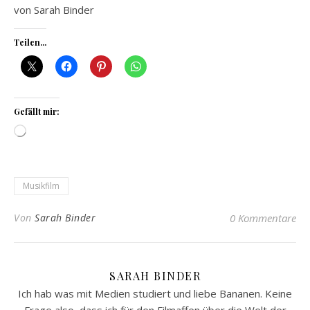
von Sarah Binder
Teilen...
Gefällt mir:
Wird geladen …
Musikfilm
Von
Sarah Binder
0 Kommentare
SARAH BINDER
Ich hab was mit Medien studiert und liebe Bananen. Keine
Frage also, dass ich für den Filmaffen über die Welt der