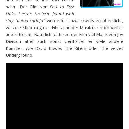
nahm. Der Film von
Post to Post
Links II error: No term found with
slug "anton-corbijn"
wurde in schwarz/weiß veröffentlicht,
was die Stimmung des Films und der Musik nur noch weiter
unterstreicht. Natürlich featured der Film viel Musik von Joy
Division aber auch sonst beinhaltet er viele andere
Künstler, wie David Bowie, The Killers oder The Velvet
Underground.