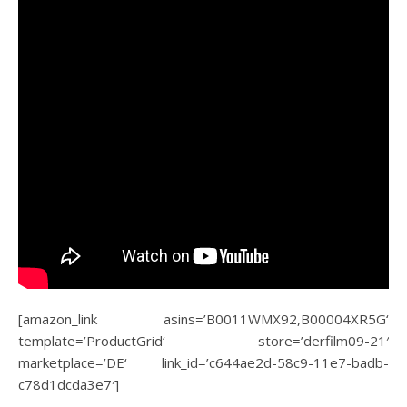
[amazon_link asins=’B0011WMX92,B00004XR5G‘
template=’ProductGrid‘ store=’derfilm09-21′
marketplace=’DE‘ link_id=’c644ae2d-58c9-11e7-badb-
c78d1dcda3e7′]