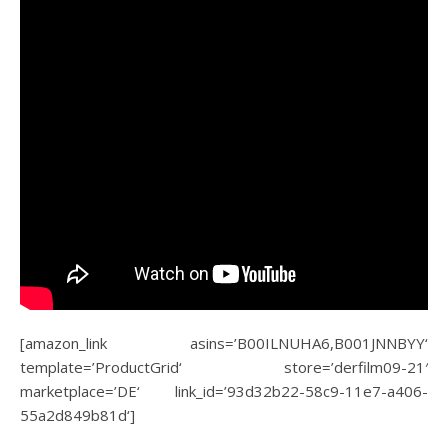
[amazon_link asins=’B00ILNUHA6,B001JNNBYY‘
template=’ProductGrid‘ store=’derfilm09-21′
marketplace=’DE‘ link_id=’93d32b22-58c9-11e7-a406-
55a2d849b81d‘]