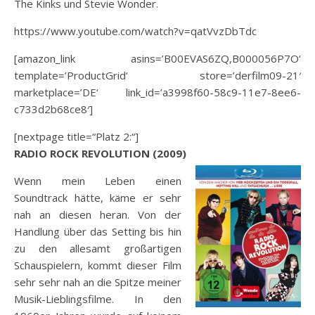
The Kinks und Stevie Wonder.
https://www.youtube.com/watch?v=qatVvzDbTdc
[amazon_link asins=’B00EVAS6ZQ,B000056P7O‘
template=’ProductGrid‘ store=’derfilm09-21′
marketplace=’DE‘ link_id=’a3998f60-58c9-11e7-8ee6-
c733d2b68ce8′]
[nextpage title=“Platz 2:“]
RADIO ROCK REVOLUTION (2009)
Wenn mein Leben einen
Soundtrack hätte, käme er sehr
nah an diesen heran. Von der
Handlung über das Setting bis hin
zu den allesamt großartigen
Schauspielern, kommt dieser Film
sehr sehr nah an die Spitze meiner
Musik-Lieblingsfilme. In den