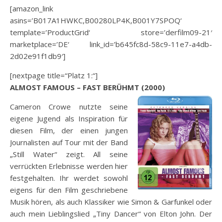
[amazon_link
asins=’B017A1HWKC,B00280LP4K,B001Y7SPOQ‘
template=’ProductGrid‘ store=’derfilm09-21′
marketplace=’DE‘ link_id=’b645fc8d-58c9-11e7-a4db-
2d02e91f1db9′]
[nextpage title=“Platz 1:“]
ALMOST FAMOUS – FAST BERÜHMT (2000)
Cameron Crowe nutzte seine
eigene Jugend als Inspiration für
diesen Film, der einen jungen
Journalisten auf Tour mit der Band
„Still Water“ zeigt. All seine
verrückten Erlebnisse werden hier
festgehalten. Ihr werdet sowohl
eigens für den Film geschriebene
Musik hören, als auch Klassiker wie Simon & Garfunkel oder
auch mein Lieblingslied „Tiny Dancer“ von Elton John. Der