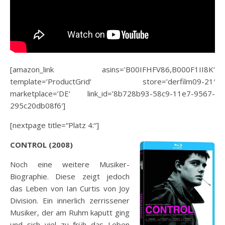
[amazon_link asins=’B00IFHFV86,B000F1II8K‘
template=’ProductGrid‘ store=’derfilm09-21′
marketplace=’DE‘ link_id=’8b728b93-58c9-11e7-9567-
295c20db08f6′]
[nextpage title=“Platz 4:“]
CONTROL (2008)
Noch eine weitere Musiker-
Biographie. Diese zeigt jedoch
das Leben von Ian Curtis von Joy
Division. Ein innerlich zerrissener
Musiker, der am Ruhm kaputt ging
und sich viel zu früh das Leben