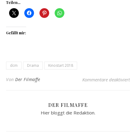
Teilen...
Gefällt mir:
dcm
Drama
Kinostart 2018
fü
Von
Der Filmaffe
Kommentare deaktiviert
DER FILMAFFE
Hier bloggt die Redaktion.