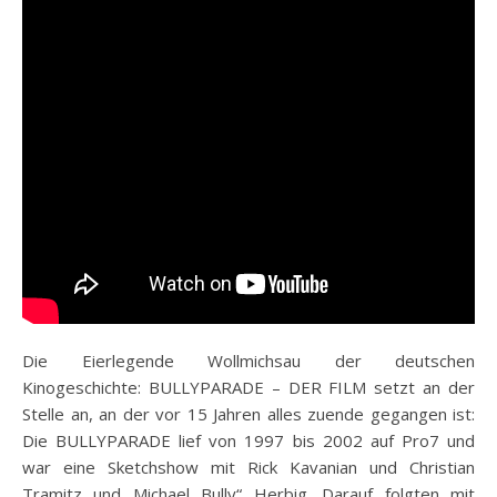
Die Eierlegende Wollmichsau der deutschen
Kinogeschichte: BULLYPARADE – DER FILM setzt an der
Stelle an, an der vor 15 Jahren alles zuende gegangen ist:
Die BULLYPARADE lief von 1997 bis 2002 auf Pro7 und
war eine Sketchshow mit Rick Kavanian und Christian
Tramitz und Michael Bully“ Herbig. Darauf folgten mit