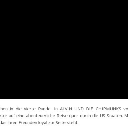
gehen in die vierte Runde: In ALVIN UND DIE CHIPMUNKS v
ktor auf eine abenteuerliche Reise quer durch die US-Staaten. M
 das ihren Freunden loyal zur Seite steht.