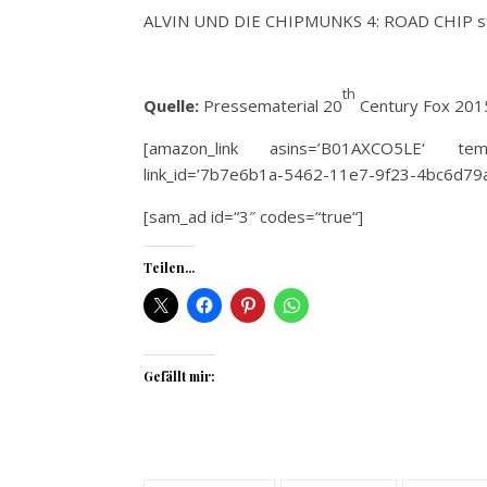
ALVIN UND DIE CHIPMUNKS 4: ROAD CHIP s
th
Quelle:
Pressematerial 20
Century Fox 201
[amazon_link asins=’B01AXCO5LE‘ templ
link_id=’7b7e6b1a-5462-11e7-9f23-4bc6d79
[sam_ad id=“3″ codes=“true“]
Teilen...
Gefällt mir: