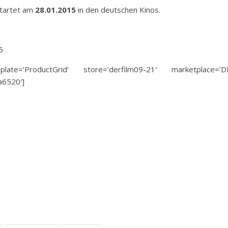
tartet am
28.01.2015
in den deutschen Kinos.
5
ate=’ProductGrid‘ store=’derfilm09-21′ marketplace=’D
a6520′]