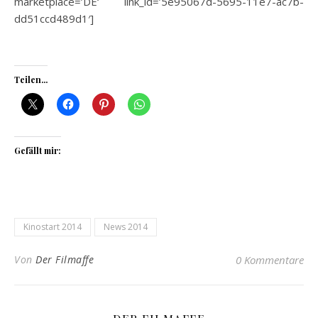
marketplace=’DE‘ link_id=’5e95067d-5695-11e7-ac7b-
dd51ccd489d1′]
Teilen...
Gefällt mir:
Kinostart 2014
News 2014
Von
Der Filmaffe
0 Kommentare