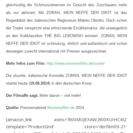
gleichzeitig die Schmunzelnerven im Gesicht des Zuschauers mehr
als nur aktiviert.
Mit ZORAN, MEIN NEFFE DER IDIOT ist das
Regiedebüt des italienischen Regisseurs Matteo Oleotto. Doch schon
der Trailer verspricht eine erfrischende Erzählstruktur, die unweigerlich
an den Kultklassiker THE BIG LEBOWSKI erinnert. ZORAN, MEIN
NEFFE DER IDIOT ist schmutzig, ehrlich und authentisch und schon
deswegen zurecht international mit Preisen ausgezeichnet.
Mehr Infos zum Film:
http://www.movienetfilm.de/zoran/
Die skurrile, italienische Komödie ZORAN, MEIN NEFFE DER IDIOT
startet heute (
19.06.2014
) in den deutschen Kinos.
Der Filmaffe sagt:
Mehr davon – viel mehr!
Quelle:
Pressematerial
Movienetfilm.de
2014
[amazon_link asins=’B00MUJEXAW,B00XUIHC4Q‘
template=’ProductGrid‘ store=’derfilm09-21′