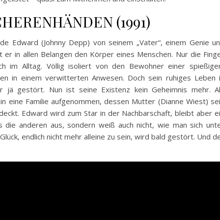
HERENHÄNDEN (1991)
rde Edward (Johnny Depp) von seinem „Vater“, einem Genie u
hat er in allen Belangen den Körper eines Menschen. Nur die Fing
 im Alltag. Völlig isoliert von den Bewohner einer spießige
sen in einem verwitterten Anwesen. Doch sein ruhiges Leben 
 jä gestört. Nun ist seine Existenz kein Geheimnis mehr. A
l in eine Familie aufgenommen, dessen Mutter (Dianne Wiest) se
ckt. Edward wird zum Star in der Nachbarschaft, bleibt aber e
ls die anderen aus, sondern weiß auch nicht, wie man sich unt
ück, endlich nicht mehr alleine zu sein, wird bald gestört. Und d