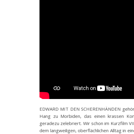
EDWARD MIT DEN SCHERENHÄNDEN gehört zu
Hang zu Morbiden, das einen krassen Kont
geradezu zelebriert. Wir schon im Kurzfilm 
dem langweiligen, oberflächlichen Alltag in e