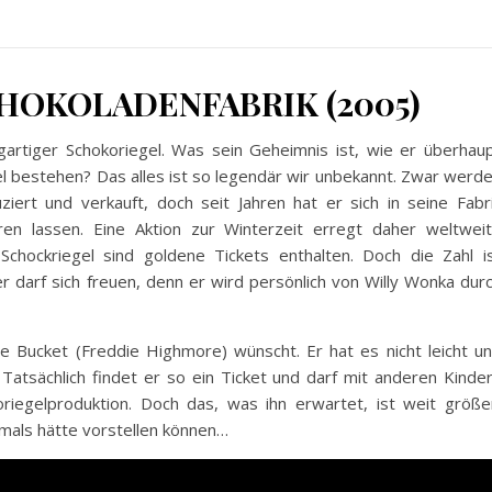
HOKOLADENFABRIK (2005)
gartiger Schokoriegel. Was sein Geheimnis ist, wie er überhau
l bestehen? Das alles ist so legendär wir unbekannt. Zwar werd
ziert und verkauft, doch seit Jahren hat er sich in seine Fabr
en lassen. Eine Aktion zur Winterzeit erregt daher weltwei
chockriegel sind goldene Tickets enthalten. Doch die Zahl i
er darf sich freuen, denn er wird persönlich von Willy Wonka dur
lie Bucket (Freddie Highmore) wünscht. Er hat es nicht leicht u
atsächlich findet er so ein Ticket und darf mit anderen Kinde
riegelproduktion. Doch das, was ihn erwartet, ist weit größe
jemals hätte vorstellen können…