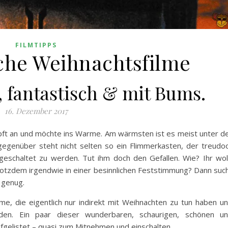
FILMTIPPS
he Weihnachtsfilme
, fantastisch & mit Bums.
16. Dezember 2017
opft an und möchte ins Warme. Am wärmsten ist es meist unter d
egenüber steht nicht selten so ein Flimmerkasten, der treudo
geschaltet zu werden. Tut ihm doch den Gefallen. Wie? Ihr wol
rotzdem irgendwie in einer besinnlichen Feststimmung? Dann suc
h genug.
lme, die eigentlich nur
indirekt mit Weihnachten zu tun haben u
den. Ein paar dieser wunderbaren, schaurigen, schönen u
ufgelistet – quasi zum Mitnehmen und einschalten.