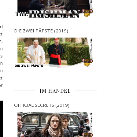
nd
DIE ZWEI PÄPSTE (2019)
er
n,
in
ls
in
in
er
er
IM HANDEL
OFFICIAL SECRETS (2019)