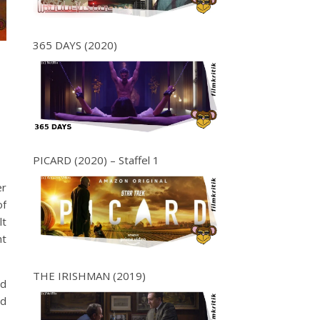
365 DAYS (2020)
PICARD (2020) – Staffel 1
er
of
lt
ht
THE IRISHMAN (2019)
nd
nd