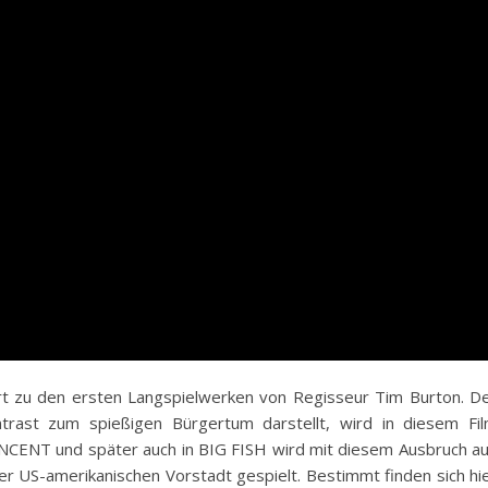
 den ersten Langspielwerken von Regisseur Tim Burton. D
rast zum spießigen Bürgertum darstellt, wird in diesem Fi
VINCENT und später auch in BIG FISH wird mit diesem Ausbruch a
iner US-amerikanischen Vorstadt gespielt. Bestimmt finden sich hi