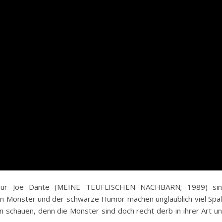
ur Joe Dante (MEINE TEUFLISCHEN NACHBARN; 1989) si
inen Monster und der schwarze Humor machen unglaublich viel Spa
en schauen, denn die Monster sind doch recht derb in ihrer Art u