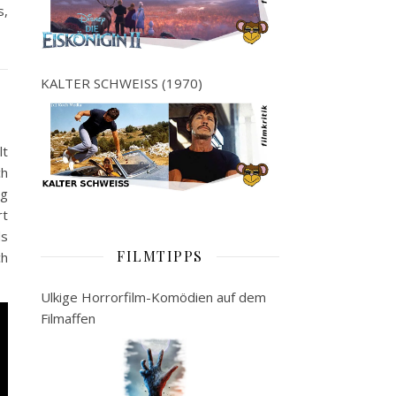
s,
KALTER SCHWEISS (1970)
lt
ch
ng
rt
ds
FILMTIPPS
ch
Ulkige Horrorfilm-Komödien auf dem
Filmaffen