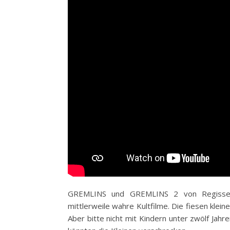
GREMLINS und GREMLINS 2 von Regisse
mittlerweile wahre Kultfilme. Die fiesen kle
Aber bitte nicht mit Kindern unter zwölf Jahr