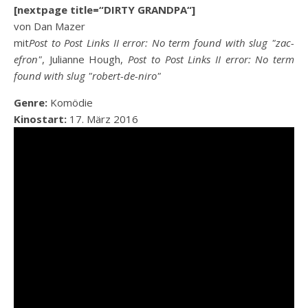
[nextpage title=“DIRTY GRANDPA“]
von Dan Mazer
mit
Post to Post Links II error: No term found with slug "zac-
efron"
, Julianne Hough,
Post to Post Links II error: No term
found with slug "robert-de-niro"
Genre:
Komödie
Kinostart:
17. März 2016