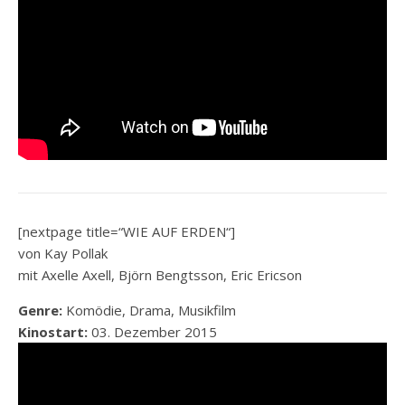
[nextpage title=“WIE AUF ERDEN“]
von Kay Pollak
mit Axelle Axell, Björn Bengtsson, Eric Ericson
Genre:
Komödie, Drama, Musikfilm
Kinostart:
03. Dezember 2015