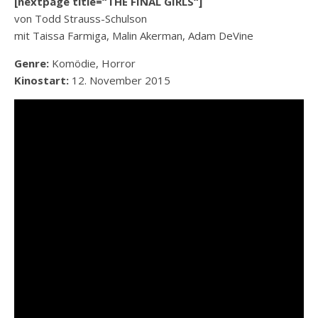
[nextpage title=“THE FINAL GIRLS“]
von Todd Strauss-Schulson
mit Taissa Farmiga, Malin Akerman, Adam DeVine
Genre:
Komödie, Horror
Kinostart:
12. November 2015