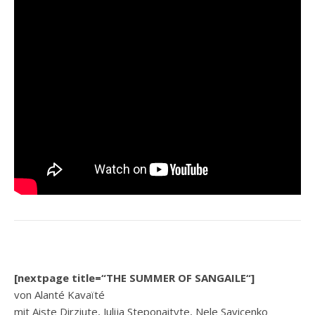
[nextpage title=“THE SUMMER OF SANGAILE“]
von Alanté Kavaïté
mit Aiste Dirziute, Julija Steponaityte, Nele Savicenko