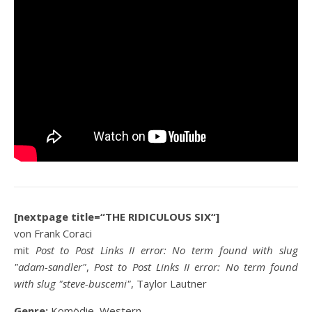
[nextpage title=“THE RIDICULOUS SIX“]
von Frank Coraci
mit
Post to Post Links II error: No term found with slug
"adam-sandler"
,
Post to Post Links II error: No term found
with slug "steve-buscemi"
, Taylor Lautner
Genre:
Komödie, Western