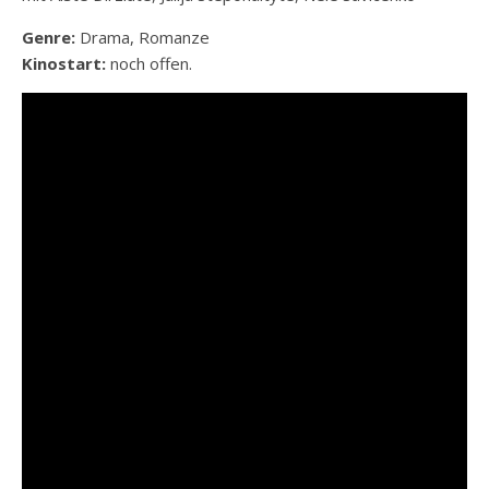
Genre:
Drama, Romanze
Kinostart:
noch offen.