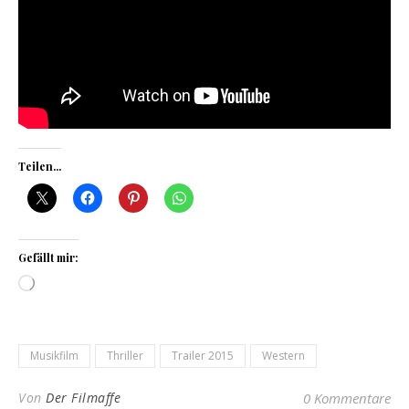
Teilen...
Gefällt mir:
Wird geladen …
Musikfilm
Thriller
Trailer 2015
Western
Von
Der Filmaffe
0 Kommentare