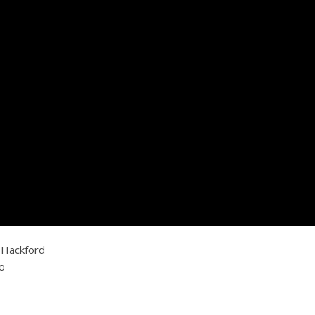
 Hackford
o