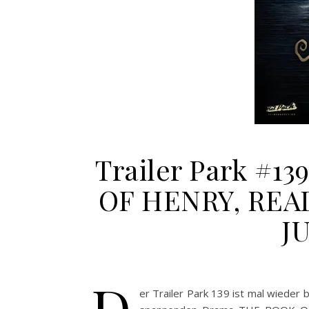
Trailer Park #1
OF HENRY, REA
J
D
er Trailer Park 139 ist mal wieder