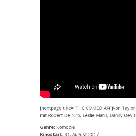
[nextpage title=“THE COMEDIAN“]von Taylor
mit Robert De Niro, Leslie Mann, Danny DeVit
Genre:
Komödie
Kinostart:
31. August 2017