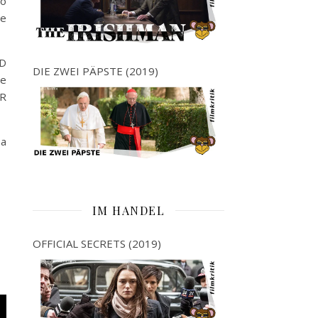
so
De
ND
DIE ZWEI PÄPSTE (2019)
ie
ER
ma
IM HANDEL
OFFICIAL SECRETS (2019)