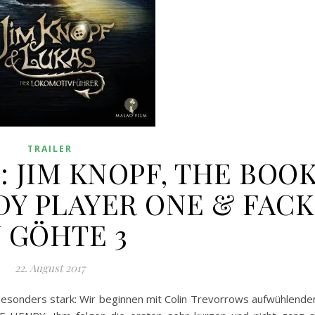
TRAILER
39: JIM KNOPF, THE BOO
DY PLAYER ONE & FACK
U GÖHTE 3
22. August 2017
 besonders stark: Wir beginnen mit Colin Trevorrows aufwühlende