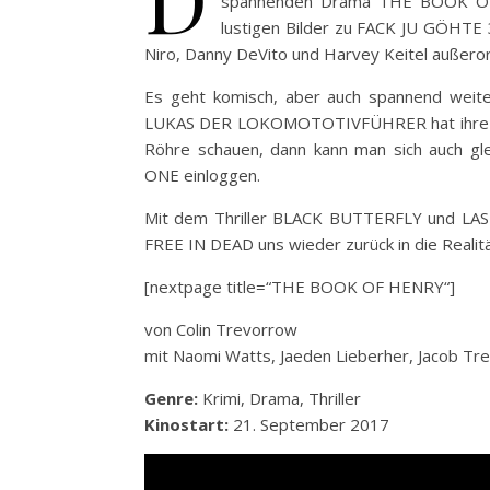
spannenden Drama THE BOOK OF H
lustigen Bilder zu FACK JU GÖHTE 
Niro, Danny DeVito und Harvey Keitel außerorde
Es geht komisch, aber
auch spannend weit
LUKAS DER LOKOMOTOTIVFÜHRER hat ihre erst
Röhre schauen, dann kann man sich auch gle
ONE einloggen.
Mit dem Thriller BLACK BUTTERFLY und LAS
FREE IN DEAD uns wieder zurück in die Realitä
[nextpage title=“THE BOOK OF HENRY“]
von Colin Trevorrow
mit Naomi Watts, Jaeden Lieberher, Jacob Tr
Genre:
Krimi, Drama, Thriller
Kinostart:
21. September 2017