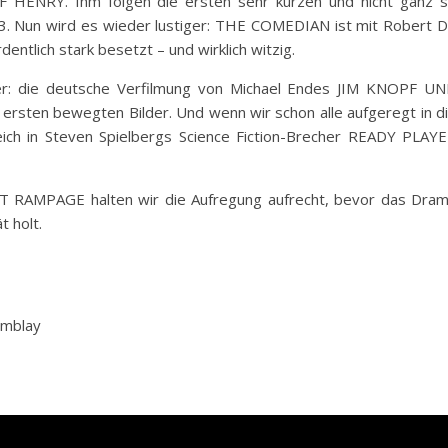
ENRY. Ihm folgen die ersten sehr kurzen und nicht ganz 
3. Nun wird es wieder lustiger: THE COMEDIAN ist mit Robert 
ntlich stark besetzt – und wirklich witzig.
er: die deutsche Verfilmung von Michael Endes JIM KNOPF U
en bewegten Bilder. Und wenn wir schon alle aufgeregt in d
ich in Steven Spielbergs Science Fiction-Brecher READY PLAY
T RAMPAGE halten wir die Aufregung aufrecht, bevor das Dra
t holt.
emblay