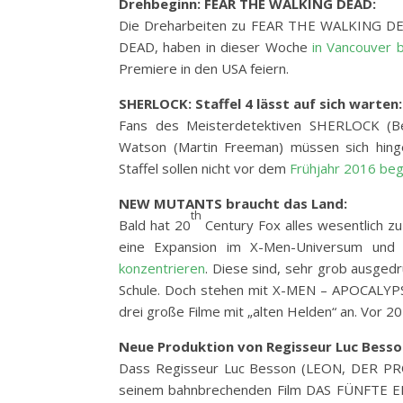
Drehbeginn: FEAR THE WALKING DEAD:
Die Dreharbeiten zu FEAR THE WALKING DEA
DEAD, haben in dieser Woche
in Vancouver 
Premiere in den USA feiern.
SHERLOCK: Staffel 4 lässt auf sich warten:
Fans des Meisterdetektiven SHERLOCK (Be
Watson (Martin Freeman) müssen sich hing
Staffel sollen nicht vor dem
Frühjahr 2016 beg
NEW MUTANTS braucht das Land:
th
Bald hat 20
Century Fox alles wesentlich zu
eine Expansion im X-Men-Universum und 
konzentrieren
. Diese sind, sehr grob ausged
Schule. Doch stehen mit X-MEN – APOCALY
drei große Filme mit „alten Helden“ an. Vor 2
Neue Produktion von Regisseur Luc Besso
Dass Regisseur Luc Besson (LEON, DER PROFI
seinem bahnbrechenden Film DAS FÜNFTE EL