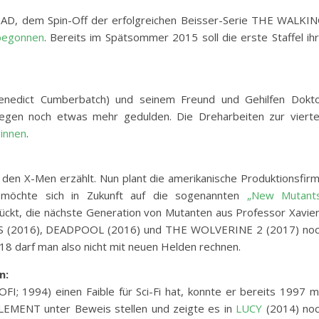
D, dem Spin-Off der erfolgreichen Beisser-Serie THE WALKI
begonnen
. Bereits im Spätsommer 2015 soll die erste Staffel ih
nedict Cumberbatch) und seinem Freund und Gehilfen Dokt
egen noch etwas mehr gedulden. Die Dreharbeiten zur viert
innen
.
 den X-Men erzählt. Nun plant die amerikanische Produktionsfir
möchte sich in Zukunft auf die sogenannten
„New Mutant
rückt, die nächste Generation von Mutanten aus Professor Xavie
PS (2016), DEADPOOL (2016) und THE WOLVERINE 2 (2017) no
018 darf man also nicht mit neuen Helden rechnen.
n:
; 1994) einen Faible für Sci-Fi hat, konnte er bereits 1997 m
EMENT unter Beweis stellen und zeigte es in
LUCY
(2014) no