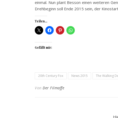
einmal. Nun plant Besson einen weiteren Gen
Drehbeginn soll Ende 2015 sein, der Kinostart 
Teilen...
Gefällt mir:
20th Century Fox
News 2015
The Walking D
Von
Der Filmaffe
Hi