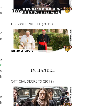
NG
re
DIE ZWEI PÄPSTE (2019)
or
en
ma
s“
IM HANDEL
rs
ch
OFFICIAL SECRETS (2019)
it
ch