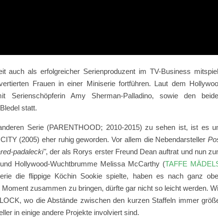
eit auch als erfolgreicher Serienproduzent im TV-Business mitspiel
ertierten Frauen in einer Miniserie fortführen. Laut dem Hollywo
it Serienschöpferin
Amy Sherman-Palladino, sowie den beid
ledel statt.
r anderen Serie (PARENTHOOD; 2010-2015) zu sehen ist, ist es 
 CITY (
2005)
eher ruhig geworden. Vor allem die Nebendarsteller
Po
ared-padalecki"
, der als Rorys erster Freund Dean auftrat und nun z
, und Hollywood-Wuchtbrumme Melissa McCarthy (
TAFFE MÄDEL
Serie die flippige Köchin Sookie spielte, haben es nach ganz ob
zen Moment zusammen zu bringen, dürfte gar nicht so leicht werden. W
RLOCK, wo die Abstände zwischen den kurzen Staffeln immer größ
ler in einige andere Projekte involviert sind.