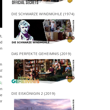
DIE SCHWARZE WINDMÜHLE (1974)
t,
od
en
DAS PERFEKTE GEHEIMNIS (2019)
um
st
um
S
;
en
DIE EISKÖNIGIN 2 (2019)
ie
er