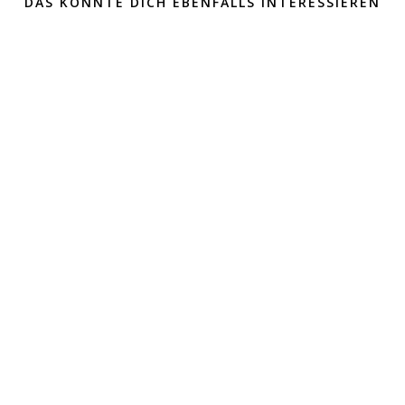
DAS KÖNNTE DICH EBENFALLS INTERESSIEREN