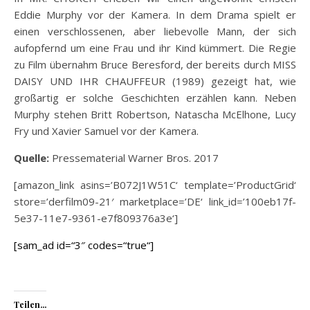
Eddie Murphy vor der Kamera. In dem Drama spielt er
einen verschlossenen, aber liebevolle Mann, der sich
aufopfernd um eine Frau und ihr Kind kümmert. Die Regie
zu Film übernahm Bruce Beresford, der bereits durch MISS
DAISY UND IHR CHAUFFEUR (1989) gezeigt hat, wie
großartig er solche Geschichten erzählen kann. Neben
Murphy stehen Britt Robertson, Natascha McElhone, Lucy
Fry und Xavier Samuel vor der Kamera.
Quelle:
Pressematerial Warner Bros. 2017
[amazon_link asins=’B072J1W51C‘ template=’ProductGrid‘
store=’derfilm09-21′ marketplace=’DE‘ link_id=’100eb17f-
5e37-11e7-9361-e7f809376a3e‘]
[sam_ad id=“3″ codes=“true“]
Teilen...