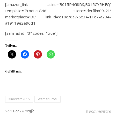
[amazon_link asins=’B015P4G8DS,B015CY5HFQ‘
template=’ProductGrid‘ store=’derfilm09-21′
marketplace=’DE‘ link_id=’e10c76a7-5e34-11e7-a294-
a19119e2e96d‘]
[sam_ad id=“3″ codes=“true“]
Teilen...
Gefällt mir:
Kinostart 2015
Warner Bros.
Von
Der Filmaffe
0 Kommentare