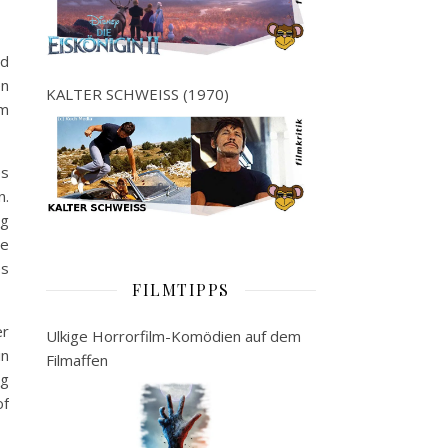
nd
en
KALTER SCHWEISS (1970)
lm
es
n.
ng
de
es
FILMTIPPS
er
Ulkige Horrorfilm-Komödien auf dem
in
Filmaffen
ng
of