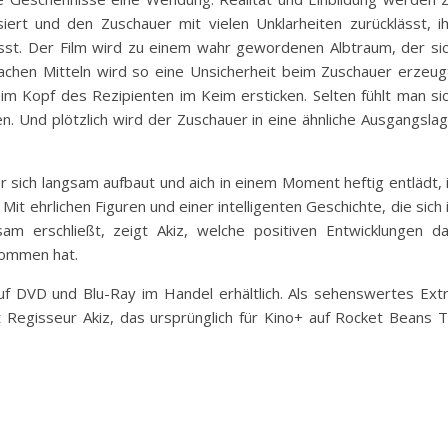
iert und den Zuschauer mit vielen Unklarheiten zurücklässt, i
ässt. Der Film wird zu einem wahr gewordenen Albtraum, der si
fachen Mitteln wird so eine Unsicherheit beim Zuschauer erzeug
im Kopf des Rezipienten im Keim ersticken. Selten fühlt man si
n. Und plötzlich wird der Zuschauer in eine ähnliche Ausgangsla
sich langsam aufbaut und aich in einem Moment heftig entlädt, 
t ehrlichen Figuren und einer intelligenten Geschichte, die sich 
sam erschließt, zeigt Akiz, welche positiven Entwicklungen d
nommen hat.
f DVD und Blu-Ray im Handel erhältlich. Als sehenswertes Ext
t Regisseur Akiz, das ursprünglich für Kino+ auf Rocket Beans 