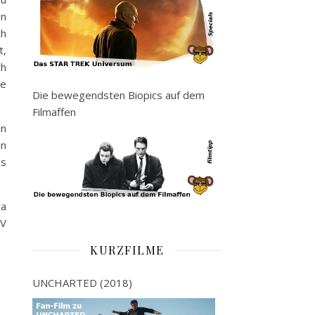
hn
ch
t,
ch
ge
Die bewegendsten Biopics auf dem
Filmaffen
in
in
as
ra
TV
KURZFILME
UNCHARTED (2018)