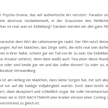
Psycho-Drama, das auf authentische Art verstört. Paradox u
 eine abstruse Gedankenwelt, in der Grauzonen des Wirklich
Was ist real, was ist Einbildung? Darüber werden wir den ganz Fi
arasitär dem Wirt die Lebensenergie raubt. Der Film nutzt dies
gen. Auf ein Mädchen, das Dinge sieht, die nicht real sein dürfe
r in ihrer Nähe, scheint gar ein Teil von ihr zu sein. Die Einbildu
ese Kreatur verletzt, denn dann weißt auch Tina eben diese Wun
ose oder sind beide gar ein und das selbe Wesen? So oder so, 
absolute Verwandlung.
a ist am Anfang ein Mädchen, dass keine Sorgen hat, mit sich ab
 nur auf die baldige Volljährigkeit wartet. Doch dann bricht e
ert, dann akzeptiert und schließlich sogar die volle Verantwortu
men wir in DER NACHTMAHR eine kranke Version einer Coming 
verstörend zu gleich ist.