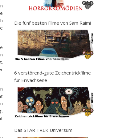
en
ie
ch
Die fünf besten Filme von Sam Raimi
te
te
en
t.
er
6 verstörend-gute Zeichentrickfilme
für Erwachsene
en
ht
zu
g,
ut
Das STAR TREK Universum
zu