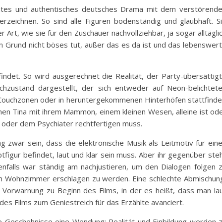
tes und authentisches deutsches Drama mit dem verstörend
rzeichnen. So sind alle Figuren bodenständig und glaubhaft. S
 Art, wie sie für den Zuschauer nachvollziehbar, ja sogar alltägli
m Grund nicht böses tut, außer das es da ist und das lebenswer
indet. So wird ausgerechnet die Realität, der Party-übersättig
chzustand dargestellt, der sich entweder auf Neon-belichtet
ouchzonen oder in heruntergekommenen Hinterhöfen stattfinde
en Tina mit ihrem Mammon, einem kleinen Wesen, alleine ist od
rn oder dem Psychiater rechtfertigen muss.
zwar sein, dass die elektronische Musik als Leitmotiv für ein
tfigur befindet, laut und klar sein muss. Aber ihr gegenüber ste
jedenfalls war ständig am nachjustieren, um den Dialogen folgen 
 im Wohnzimmer erschlagen zu werden. Eine schlechte Abmischun
e Vorwarnung zu Beginn des Films, in der es heißt, dass man la
 des Films zum Geniestreich für das Erzählte avanciert.
e Geschehnisse eine Wendung: Realität und Einbildung werden 