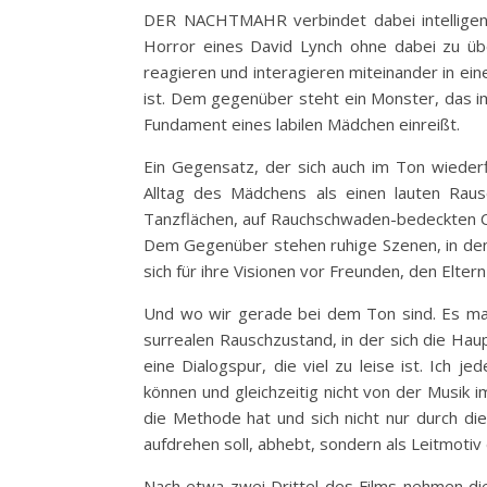
DER NACHTMAHR verbindet dabei intelligen
Horror eines David Lynch ohne dabei zu übe
reagieren und interagieren miteinander in einer
ist. Dem gegenüber steht ein Monster, das i
Fundament eines labilen Mädchen einreißt.
Ein Gegensatz, der sich auch im Ton wiederf
Alltag des Mädchens als einen lauten Raus
Tanzflächen, auf Rauchschwaden-bedeckten C
Dem Gegenüber stehen ruhige Szenen, in den
sich für ihre Visionen vor Freunden, den Elte
Und wo wir gerade bei dem Ton sind. Es mag 
surrealen Rauschzustand, in der sich die Haup
eine Dialogspur, die viel zu leise ist. Ich 
können und gleichzeitig nicht von der Musik
die Methode hat und sich nicht nur durch di
aufdrehen soll, abhebt, sondern als Leitmotiv
Nach etwa zwei Drittel des Films nehmen di