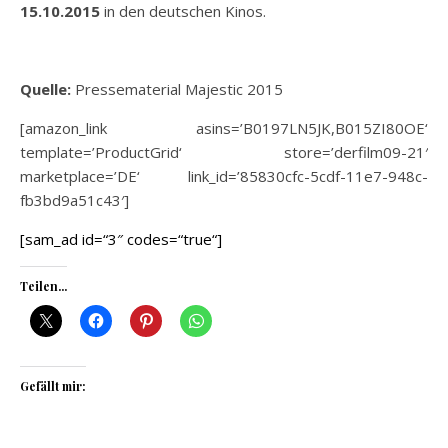
15.10.2015
in den deutschen Kinos.
Quelle:
Pressematerial Majestic 2015
[amazon_link asins=’B0197LN5JK,B015ZI80OE‘
template=’ProductGrid‘ store=’derfilm09-21′
marketplace=’DE‘ link_id=’85830cfc-5cdf-11e7-948c-
fb3bd9a51c43′]
[sam_ad id=“3″ codes=“true“]
Teilen...
Gefällt mir: