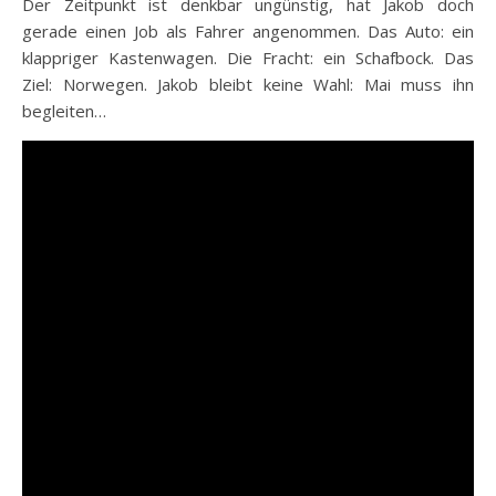
Der Zeitpunkt ist denkbar ungünstig, hat Jakob doch
gerade einen Job als Fahrer angenommen. Das Auto: ein
klappriger Kastenwagen. Die Fracht: ein Schafbock. Das
Ziel: Norwegen. Jakob bleibt keine Wahl: Mai muss ihn
begleiten…