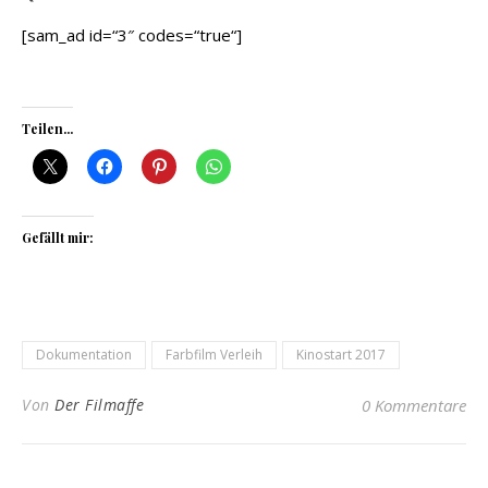
[sam_ad id=“3″ codes=“true“]
Teilen...
Gefällt mir:
Dokumentation
Farbfilm Verleih
Kinostart 2017
Von
Der Filmaffe
0 Kommentare