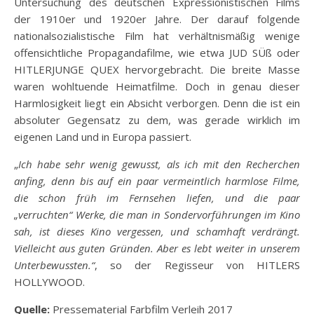
Untersuchung des deutschen Expressionistischen Films
der 1910er und 1920er Jahre. Der darauf folgende
nationalsozialistische Film hat verhältnismäßig wenige
offensichtliche Propagandafilme, wie etwa JUD SÜß oder
HITLERJUNGE QUEX hervorgebracht. Die breite Masse
waren wohltuende Heimatfilme. Doch in genau dieser
Harmlosigkeit liegt ein Absicht verborgen. Denn die ist ein
absoluter Gegensatz zu dem, was gerade wirklich im
eigenen Land und in Europa passiert.
„
Ich habe sehr wenig gewusst, als ich mit den Recherchen
anfing, denn bis auf ein paar vermeintlich harmlose Filme,
die schon früh im Fernsehen liefen, und die paar
„verruchten“ Werke, die man in Sondervorführungen im Kino
sah, ist dieses Kino vergessen, und schamhaft verdrängt.
Vielleicht aus guten Gründen. Aber es lebt weiter in unserem
Unterbewussten.“
, so der Regisseur von HITLERS
HOLLYWOOD.
Quelle:
Pressematerial Farbfilm Verleih 2017