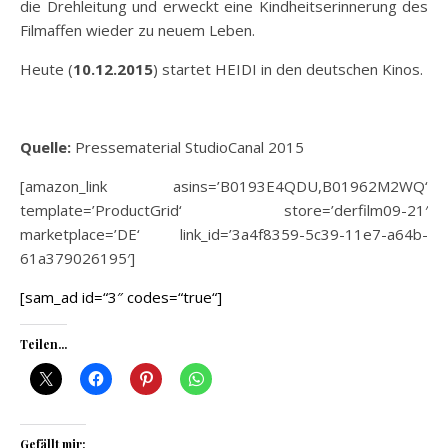
die Drehleitung und erweckt eine Kindheitserinnerung des
Filmaffen wieder zu neuem Leben.
Heute (
10.12.2015
) startet HEIDI in den deutschen Kinos.
Quelle:
Pressematerial StudioCanal 2015
[amazon_link asins=’B0193E4QDU,B01962M2WQ‘
template=’ProductGrid‘ store=’derfilm09-21′
marketplace=’DE‘ link_id=’3a4f8359-5c39-11e7-a64b-
61a379026195′]
[sam_ad id=“3″ codes=“true“]
Teilen...
Gefällt mir: