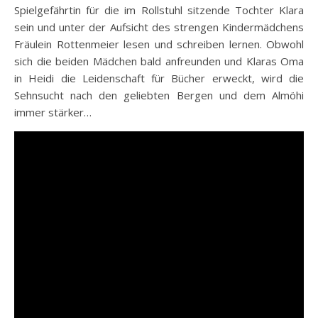
Spielgefährtin für die im Rollstuhl sitzende Tochter Klara
sein und unter der Aufsicht des strengen Kindermädchens
Fräulein Rottenmeier lesen und schreiben lernen. Obwohl
sich die beiden Mädchen bald anfreunden und Klaras Oma
in Heidi die Leidenschaft für Bücher erweckt, wird die
Sehnsucht nach den geliebten Bergen und dem Almöhi
immer stärker…