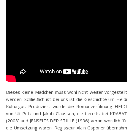
Dieses kleine Mädchen muss wohl nicht weiter vorgestellt
werden. Schließlich ist bei uns ist die Geschichte um Heidi
Kulturgut. Produziert wurde die Romanverfilmung HEIDI
von Uli Putz und Jakob Claussen, die bereits bei KRABAT
(2008) und JENSEITS DER STILLE (1996) verantwortlich für
die Umsetzung waren. Regisseur Alain Gsponer übernahm