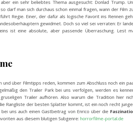
ell aber ein sehr beliebtes Thema ausgesucht: Donlad Trump. U
 so darf man sich durchaus schon einmal fragen, wann der Film z
ührt Regie. Einer, der dafür als logische Favorit ins Rennen geh
 Landesoberhäuptern gewidmet. Doch so viel sei verraten: Er land
z eins ist eine absolute, aber passende Überraschung. Lest m
lme
 und über Filmtipps reden, kommen zum Abschluss noch ein pa
gelmäßig den Trailer Park bei uns verfolgen, werden es kenne
ruseligen Trailer aufhören. Also warum die Tradition hier nic
ie Rangliste der besten Splatter kommt, ist ein noch recht junge
 bei uns auch einen Gastbeitrag von Enrico über die
Faszinati
Favoriten aus diesem blutigen Subgenre:
horrorfilme-portal.de