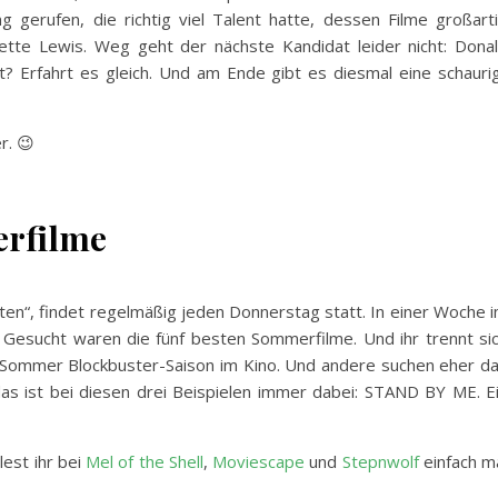
g gerufen, die richtig viel Talent hatte, dessen Filme großart
iette Lewis. Weg geht der nächste Kandidat leider nicht: Dona
t? Erfahrt es gleich. Und am Ende gibt es diesmal eine schauri
r. 😉
erfilme
sten“, findet regelmäßig jeden Donnerstag statt. In einer Woche 
. Gesucht waren die fünf besten Sommerfilme. Und ihr trennt si
r Sommer Blockbuster-Saison im Kino. Und andere suchen eher d
s ist bei diesen drei Beispielen immer dabei: STAND BY ME. E
est ihr bei
Mel of the Shell
,
Moviescape
und
Stepnwolf
einfach m