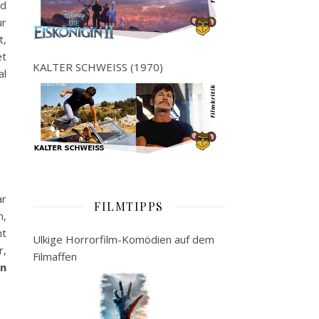
nd
ur
t,
et
KALTER SCHWEISS (1970)
al
ar
FILMTIPPS
n,
ht
Ulkige Horrorfilm-Komödien auf dem
r,
Filmaffen
on