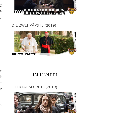
ig
ld
g-
DIE ZWEI PÄPSTE (2019)
im
IM HANDEL
ch
as
OFFICIAL SECRETS (2019)
in
al