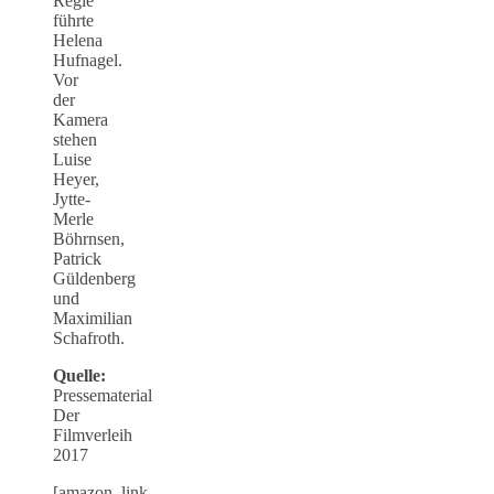
Regie
führte
Helena
Hufnagel.
Vor
der
Kamera
stehen
Luise
Heyer,
Jytte-
Merle
Böhrnsen,
Patrick
Güldenberg
und
Maximilian
Schafroth.
Quelle:
Pressematerial
Der
Filmverleih
2017
[amazon_link