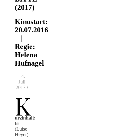
(2017)
Kinostart:
20.07.2016
|
Regie:
Helena
Hufnagel
14.
Juli
2017
/
K
urzinhalt:
Isi
(Luise
Heyer)