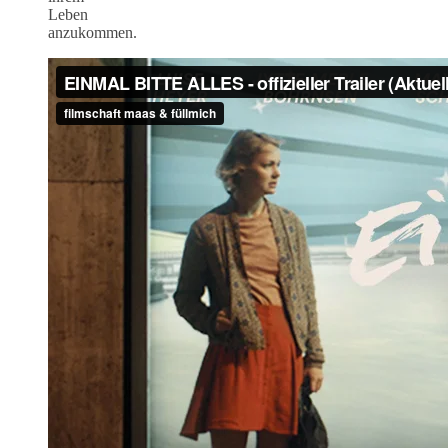
Leben
anzukommen.