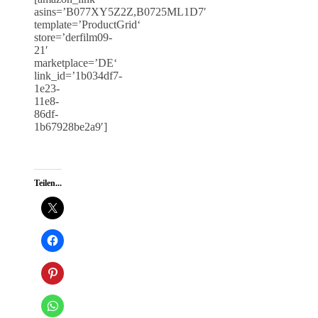
asins=’B077XY5Z2Z,B0725ML1D7′
template=’ProductGrid‘
store=’derfilm09-
21′
marketplace=’DE‘
link_id=’1b034df7-
1e23-
11e8-
86df-
1b67928be2a9′]
Teilen...