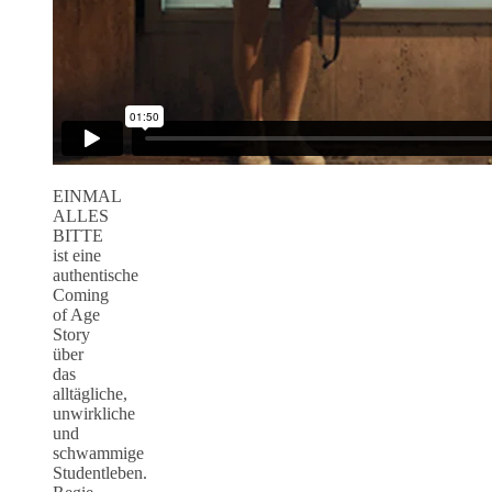
EINMAL
ALLES
BITTE
ist eine
authentische
Coming
of Age
Story
über
das
alltägliche,
unwirkliche
und
schwammige
Studentleben.