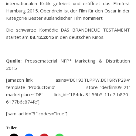
internationalen Kritik gefeiert und eröffnet das Filmfest
Hamburg 2015. Obendrein ist der Film für den Oscar in der
Kategorie Bester ausländischer Film nominiert.
Die schwarze Komödie DAS BRANDNEUE TESTAMENT
startet am
03.12.2015
in den deutschen Kinos.
Quelle:
Pressematerial NFP* Marketing & Distribution
2015
[amazon_link asins=’B0193TLPPW,B018RYP294′
template=’ProductGrid‘ store=’derfilm09-21′
marketplace=’DE‘ link_id=’184dca3f-56b5-11e7-b870-
6177b6c874fe‘]
[sam_ad id=“3″ codes=“true“]
Teilen...