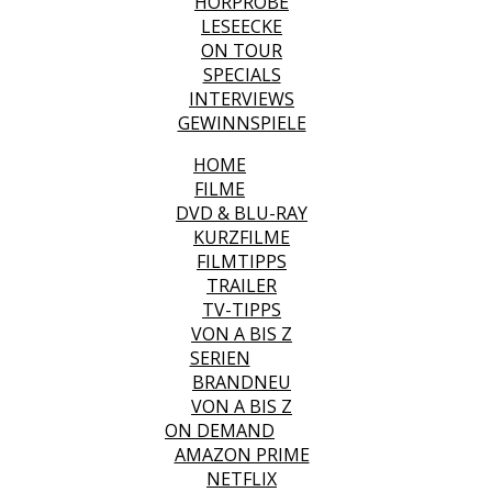
HÖRPROBE
LESEECKE
ON TOUR
SPECIALS
INTERVIEWS
GEWINNSPIELE
HOME
FILME
DVD & BLU-RAY
KURZFILME
FILMTIPPS
TRAILER
TV-TIPPS
VON A BIS Z
SERIEN
BRANDNEU
VON A BIS Z
ON DEMAND
AMAZON PRIME
NETFLIX