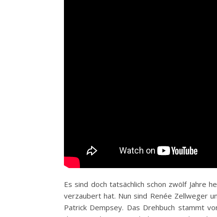
Es sind doch tatsächlich schon zwölf Jahre he
verzaubert hat. Nun sind Renée Zellweger un
Patrick Dempsey. Das Drehbuch stammt von