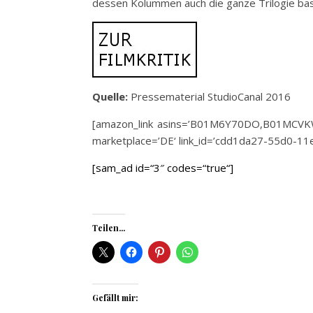
dessen Kolummen auch die ganze Trilogie bas
Quelle:
Pressematerial StudioCanal 2016
[amazon_link asins=’B01M6Y70DO,B01MCVKW
marketplace=’DE‘ link_id=’cdd1da27-55d0-1
[sam_ad id=“3″ codes=“true“]
Teilen...
Gefällt mir: