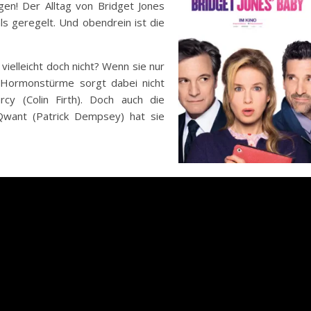
n! Der Alltag von Bridget Jones
als geregelt. Und obendrein ist die
vielleicht doch nicht? Wenn sie nur
 Hormonstürme sorgt dabei nicht
y (Colin Firth). Doch auch die
want (Patrick Dempsey) hat sie