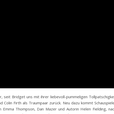
r, seit Bridget uns mit ihrer liebevoll-pummeligen Tollpatschigke
d Colin Firth als Traumpaar zurück. Neu dazu kommt Schauspiel
 Emma Thompson, Dan Mazer und Autorin Helen Fielding, na