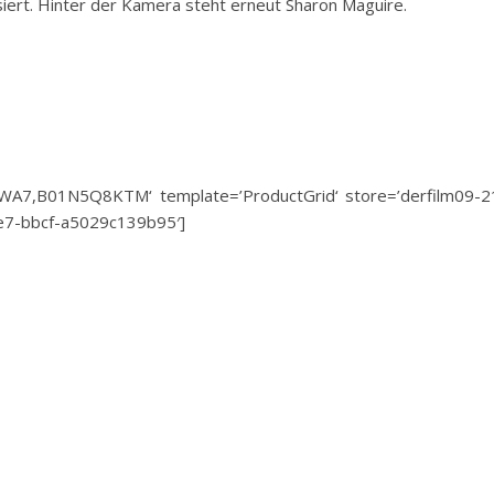
iert. Hinter der Kamera steht erneut Sharon Maguire.
A7,B01N5Q8KTM‘ template=’ProductGrid‘ store=’derfilm09-2
1e7-bbcf-a5029c139b95′]