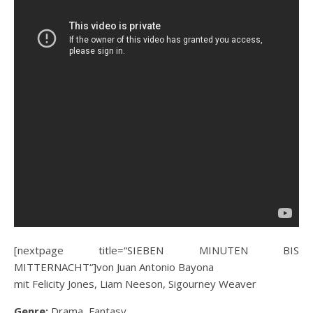
[nextpage title=“SIEBEN MINUTEN BIS
MITTERNACHT“]von Juan Antonio Bayona
mit Felicity Jones, Liam Neeson, Sigourney Weaver
Genre:
Drama, Fantasy