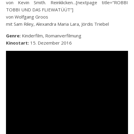
von Kevin Smith. Reinklicken…
[nextpage title=“ROBBI
TOBBI UND DAS FLIEWATÜÜT“]
von Wolfgang Groos
mit Sam Riley, Alexandra Maria Lara, Jördis Triebel
Genre:
Kinderfilm, Romanverfilmung
Kinostart:
15. Dezember 2016