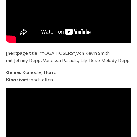
[nextpage title=“YOGA HOSERS“]von Kevin Smith
mit Johnny Depp, Vanessa Paradis, Lily-Rose Melody Depp
Genre:
Komödie, Horror
Kinostart:
noch offen.