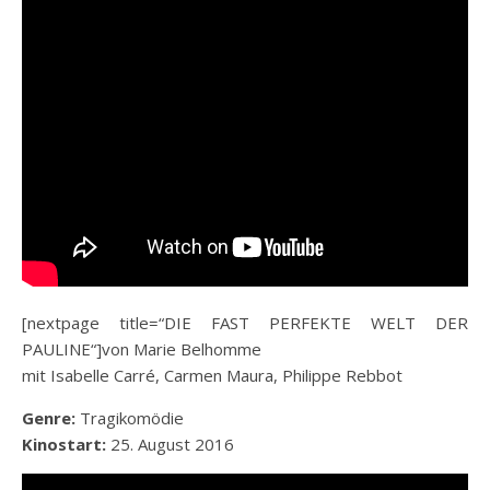
[nextpage title=“DIE FAST PERFEKTE WELT DER
PAULINE“]von Marie Belhomme
mit Isabelle Carré, Carmen Maura, Philippe Rebbot
Genre:
Tragikomödie
Kinostart:
25. August 2016