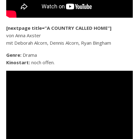
[nextpage title=“A COUNTRY CALLED HOME“]
von Anna Axster
mit Deborah Alcorn, Dennis Alcorn, Ryan Bingham
Genre:
Drama
Kinostart:
noch offen.