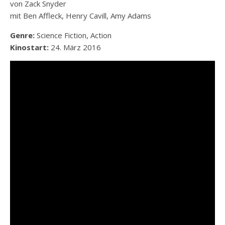
von Zack Snyder
mit Ben Affleck, Henry Cavill, Amy Adams
Genre:
Science Fiction, Action
Kinostart:
24. März 2016