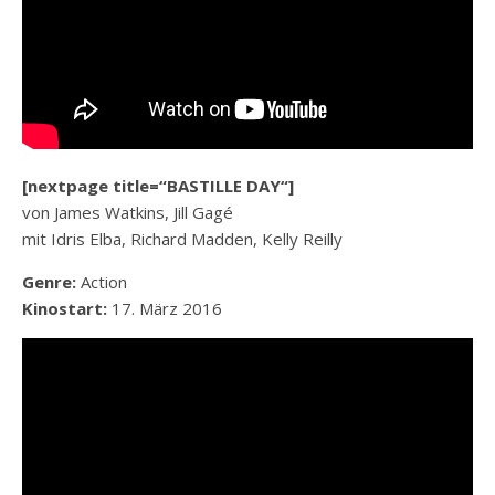
[nextpage title=“BASTILLE DAY“]
von James Watkins, Jill Gagé
mit Idris Elba, Richard Madden, Kelly Reilly
Genre:
Action
Kinostart:
17. März 2016