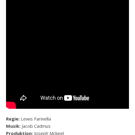
Regie:
Lewis Farinella
Musik:
Jacob Cadmus
Produktion:
Joseph Mckeel