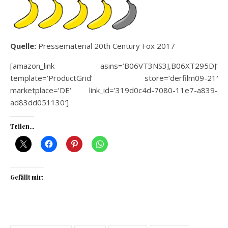
Quelle:
Pressematerial 20th Century Fox 2017
[amazon_link asins=’B06VT3NS3J,B06XT295DJ‘
template=’ProductGrid‘ store=’derfilm09-21′
marketplace=’DE‘ link_id=’319d0c4d-7080-11e7-a839-
ad83dd051130′]
Teilen...
Gefällt mir: